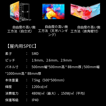
自由度の高い施
自由度の高い施
自由度の高い施
工方法（天吊ハンギ
工方法（直角壁付）
工方法（自立式）
ング）
【屋内用SPEC】
素子 ： SMD
ピッチ ： 1.9mm、2.6mm、2.9mm
パネル寸 ： 500mm幅*500mm高 * 88mm厚 / 500mm幅
*1000mm高 * 88mm厚
本体重量 ： 7.5kg（500*500mm）
輝度 ： 1200cd/㎡
消費電力 ： 480W/㎡（最大）、150W/㎡（平均）
保護等級 ： IP40