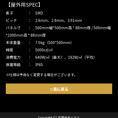
【屋外用SPEC】
素子 ： SMD
ピッチ ： 2.6mm、2.9mm、3.91mm
パネル寸 ： 500mm幅*500mm高 * 88mm厚 / 500mm幅
*1000mm高 * 88mm厚
本体重量 ： 7.5kg（500*500mm）
輝度 ： 5000cd/㎡
消費電力 ： 640W/㎡（最大）、192W/㎡（平均）
保護等級 ： IP65
※仕様は予告なく変更する場合がございます。
一覧に戻る
Copyright (C) 有限会社ハドル