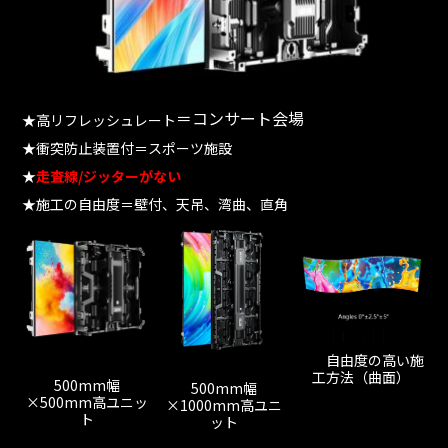
＝コンサート会場
★高リフレッシュレート
★衝突防止装置付＝スポーツ施設
★
走査線/ジッターがない
★施工の自由度＝壁付、天吊、湾曲、直角
自由度の高い施
工方法（曲面）
500mm幅
500mm幅
×500mm高ユニッ
×1000mm高ユニ
ト
ット